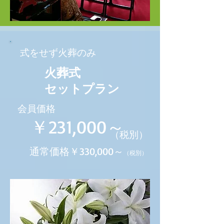
​式をせず火葬のみ
火葬式
セットプラン
会員価格
￥231,000～
（税別）
通常価格￥330,000～
（税別）