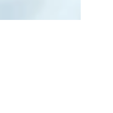
璃宮庵 google地図
最寄駅：石和温泉 時刻表