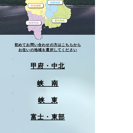
​初めてお問い合わせの方はこちらから
​お住いの地域を選択してください
甲府・中北
​峡 南
​峡 東
​富士・東部