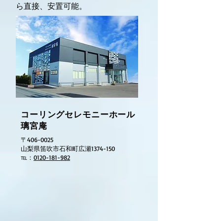
ら直接、安置可能。
コーリング
セレモニーホール
璃宮庵
​〒406-0025
山梨県笛吹市石和町広瀬1374-150
℡：
0120-181-982